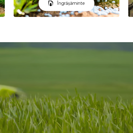
Îngrășăminte