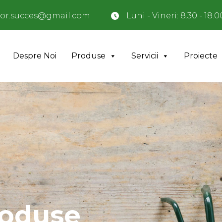
or.succes@gmail.com
Luni - Vineri: 8.30 - 18.0
Despre Noi
Produse
Servicii
Proiecte
roduse