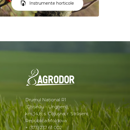
Instrumente horticole
Drumul Național R1
(Chișinău - Ungheni),
km 14,8, s. Cojușna, r. Strășeni,
Republica Moldova.
+ (373) 237 61 002