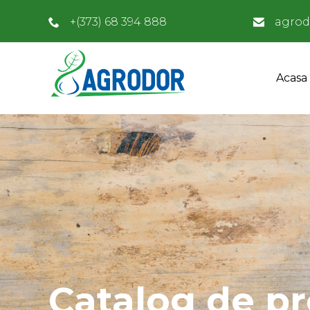
+(373) 68 394 888
agrod
Acasa
Catalog de p