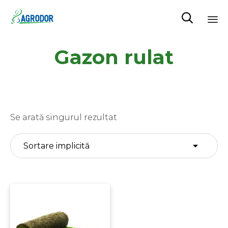

Skip
Gazon rulat
to
content
Se arată singurul rezultat