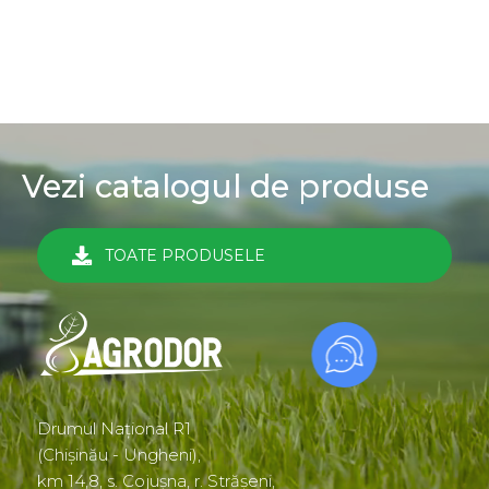
Vezi catalogul de produse
TOATE PRODUSELE
Drumul Național R1
(Chișinău - Ungheni),
km 14,8, s. Cojușna, r. Strășeni,