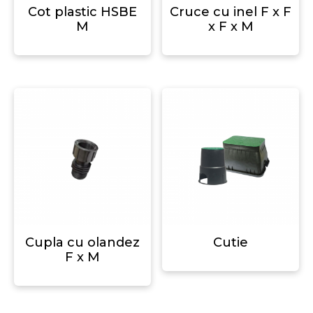
Cot plastic HSBE
Cruce cu inel F x F
M
x F x M
Cupla cu olandez
Cutie
F x M