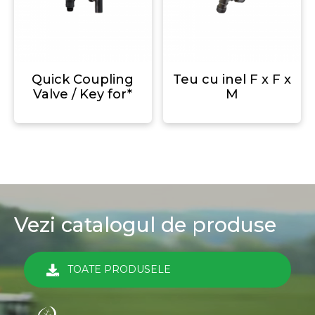
Quick Coupling
Teu cu inel F x F x
Valve / Key for*
M
Vezi catalogul de produse
TOATE PRODUSELE