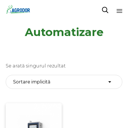

Skip
Automatizare
to
content
Se arată singurul rezultat