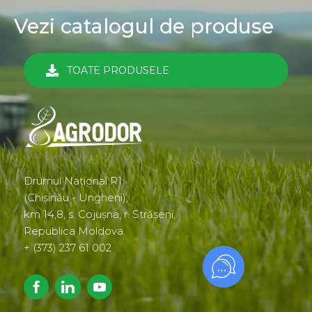
Vezi catalogul de produse
TOATE PRODUSELE
Drumul Național R1
(Chișinău - Ungheni),
km 14,8, s. Cojușna, r. Strășeni,
Republica Moldova.
+ (373) 237 61 002