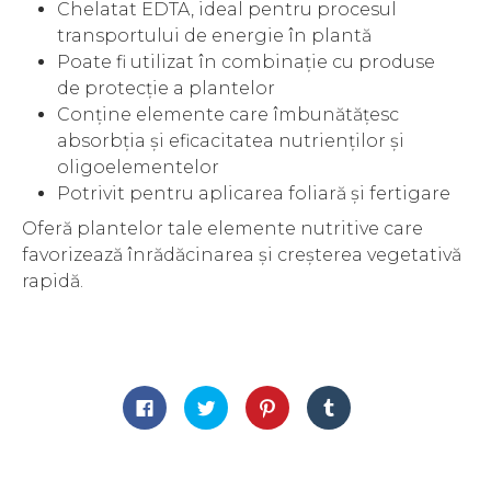
Chelatat EDTA, ideal pentru procesul
transportului de energie în plantă
Poate fi utilizat în combinație cu produse
de protecție a plantelor
Conține elemente care îmbunătățesc
absorbția și eficacitatea nutrienților și
oligoelementelor
Potrivit pentru aplicarea foliară și fertigare
Oferă plantelor tale elemente nutritive care
favorizează înrădăcinarea și creșterea vegetativă
rapidă.
Dă
Dă
Dă
Dă
clic
clic
clic
clic
pentru
pentru
pentru
pentru
a
a
a
a
partaja
partaja
partaja
partaja
pe
pe
pe
pe
Facebook(Se
Twitter(Se
Pinterest(Se
Tumblr(Se