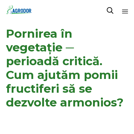

Skip
Pornirea în
to
content
vegetație ─
perioadă critică.
Cum ajutăm pomii
fructiferi să se
dezvolte armonios?