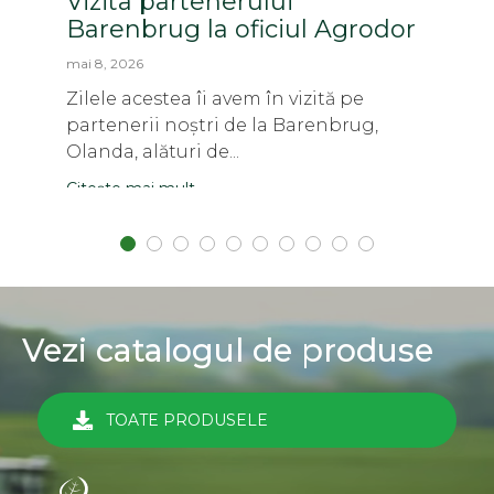
Vizita partenerului
Barenbrug la oficiul Agrodor
mai 8, 2026
Zilele acestea îi avem în vizită pe
partenerii noștri de la Barenbrug,
Olanda, alături de...
Citește mai mult
Vezi catalogul de produse
TOATE PRODUSELE