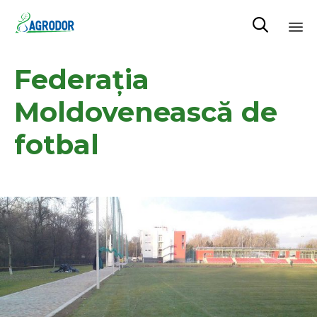

Skip
Federația
to
content
Moldovenească de
fotbal