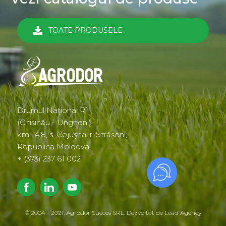
TOATE PRODUSELE
Drumul Național R1
(Chișinău - Ungheni),
km 14,8, s. Cojușna, r. Strășeni,
Republica Moldova.
+ (373) 237 61 002
© 2004 - 2021. Agrodor Succes SRL. Dezvoltat de
Lead Agency