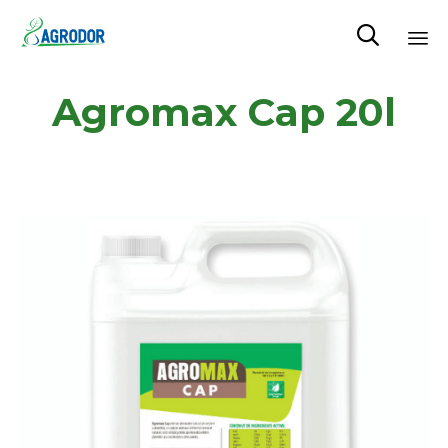

Skip
Agromax Cap 20l
to
content