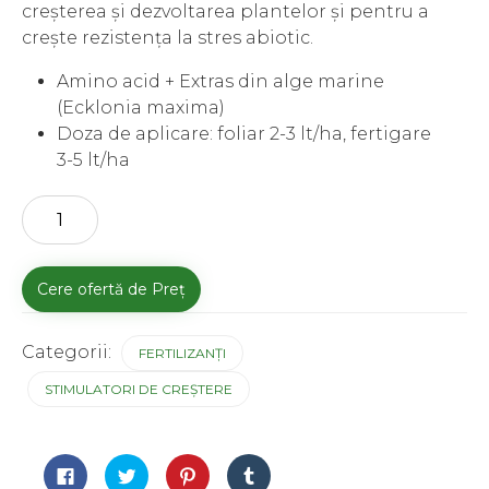
creșterea și dezvoltarea plantelor și pentru a
crește rezistența la stres abiotic.
Amino acid + Extras din alge marine
(Ecklonia maxima)
Doza de aplicare: foliar 2-3 lt/ha, fertigare
3-5 lt/ha
Cantitate
Cere ofertă de Preț
Categorii:
FERTILIZANȚI
STIMULATORI DE CREȘTERE
Dă
Dă
Dă
Dă
clic
clic
clic
clic