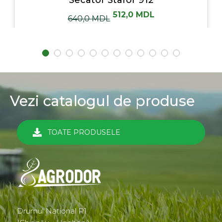
Secator Stafor 912
512,0
MDL
640,0
MDL
Vezi catalogul de produse
TOATE PRODUSELE
Drumul Național R1