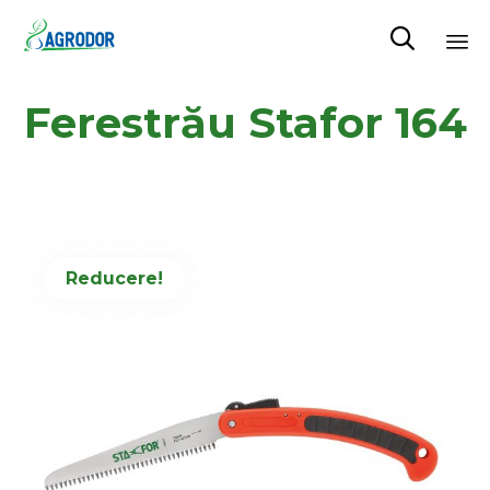

Skip
Ferestrău Stafor 164
to
content
Reducere!