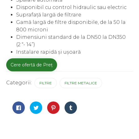
Disponibil cu control hidraulic sau electric
Suprafață largă de filtrare
Gamă largă de filtre disponibile, de la 50 la
800 microni
Dimensiuni standard de la DN50 la DN350
(2 “- 14”)
Instalare rapidă și ușoară
Cere ofertă de Preț
Categorii:
FILTRE
FILTRE METALICE
Dă
Dă
Dă
Dă
clic
clic
clic
clic
pentru
pentru
pentru
pentru
a
a
a
a
partaja
partaja
partaja
partaja
pe
pe
pe
pe
Facebook(Se
Twitter(Se
Pinterest(Se
Tumblr(Se
deschide
deschide
deschide
deschide
în
în
în
în