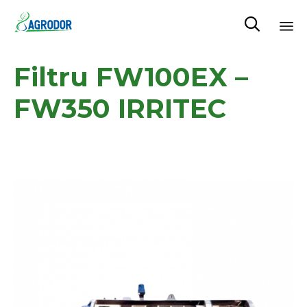

Skip
Filtru FW100EX –
to
content
FW350 IRRITEC