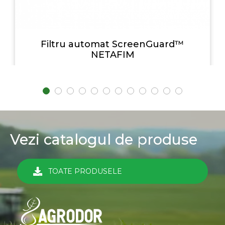
Filtru automat ScreenGuard™
NETAFIM
Vezi catalogul de produse
TOATE PRODUSELE