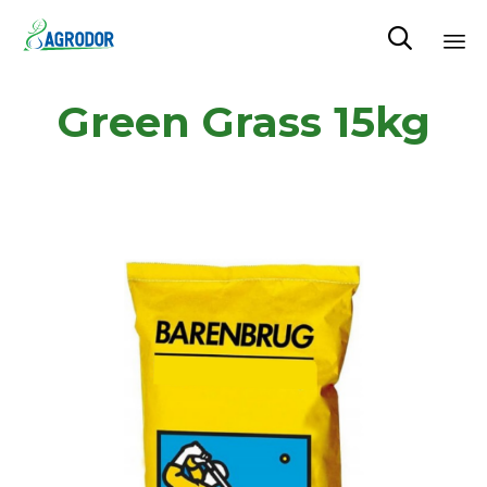

Skip
Green Grass 15kg
to
content