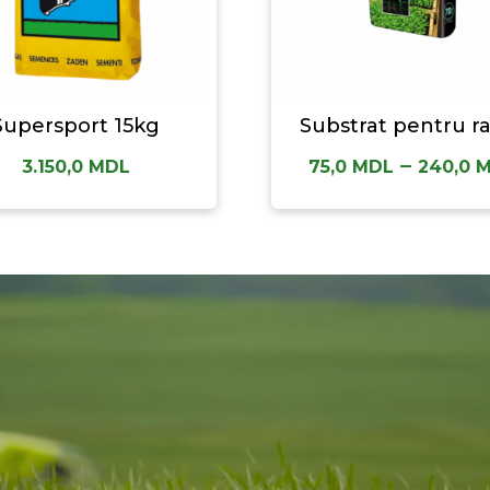
Supersport 15kg
Substrat pentru r
–
3.150,0
MDL
75,0
MDL
240,0
M