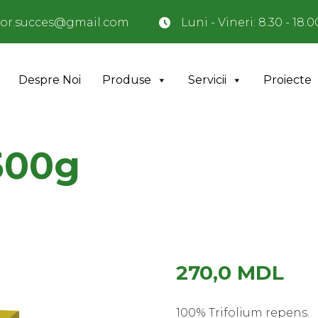
or.succes@gmail.com
Luni - Vineri: 8.30 - 18.0
Despre Noi
Produse
Servicii
Proiecte
500g
270,0
MDL
100% Trifolium repens.