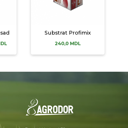
asad
Substrat Profimix
DL
240,0
MDL