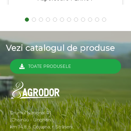
Vezi catalogul de produse
TOATE PRODUSELE
Drumul Național R1
(Chișinău - Ungheni),
km 14,8, s. Cojușna, r. Strășeni,