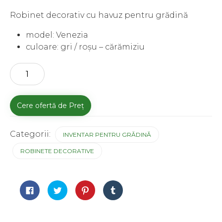
Robinet decorativ cu havuz pentru grădină
model: Venezia
culoare: gri / roșu – cărămiziu
Cantitate
Cere ofertă de Preț
Categorii:
INVENTAR PENTRU GRĂDINĂ
ROBINETE DECORATIVE
Dă
Dă
Dă
Dă
clic
clic
clic
clic
pentru
pentru
pentru
pentru
a
a
a
a
partaja
partaja
partaja
partaja
pe
pe
pe
pe