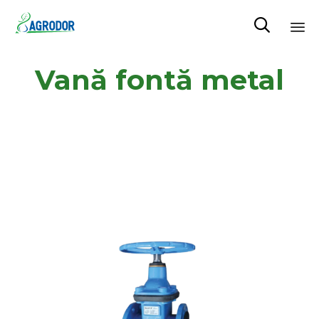

Skip
Vană fontă metal
to
content