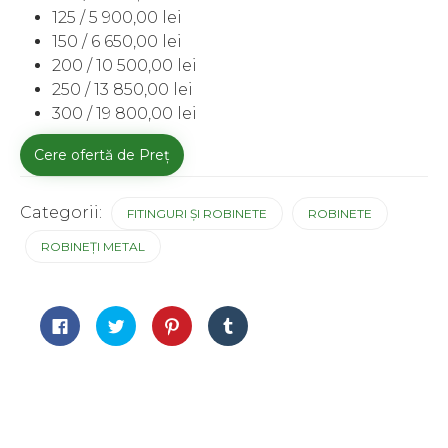
125 / 5 900,00 lei
150 / 6 650,00 lei
200 / 10 500,00 lei
250 / 13 850,00 lei
300 / 19 800,00 lei
Cere ofertă de Preț
Categorii:
FITINGURI ȘI ROBINETE
ROBINETE
ROBINEȚI METAL
Dă
Dă
Dă
Dă
clic
clic
clic
clic
pentru
pentru
pentru
pentru
a
a
a
a
partaja
partaja
partaja
partaja
pe
pe
pe
pe
Facebook(Se
Twitter(Se
Pinterest(Se
Tumblr(Se
deschide
deschide
deschide
deschide
în
în
în
în
fereastră
fereastră
fereastră
fereastră
nouă)
nouă)
nouă)
nouă)