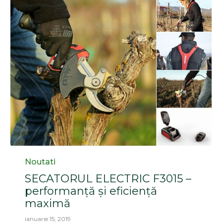
Category
Noutati
SECATORUL ELECTRIC F3015 –
performanță și eficiență
maximă
ianuarie 15, 2019