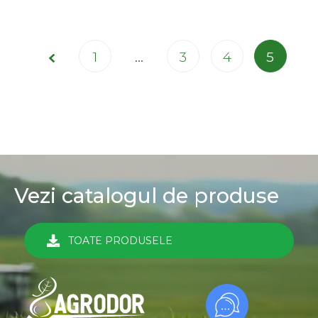
Page
1
…
3
4
5
Prev
5 of
5
Vezi catalogul de produse
TOATE PRODUSELE