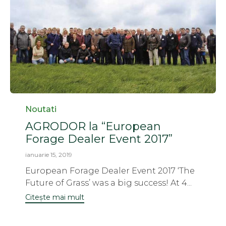
Category
Noutati
AGRODOR la “European
Forage Dealer Event 2017”
ianuarie 15, 2019
European Forage Dealer Event 2017 ‘The
Future of Grass’ was a big success! At 4...
Citește mai mult