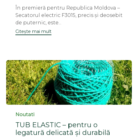
În premieră pentru Republica Moldova –
Secatorul electric F3015, precis și deosebit
de puternic, este...
Citește mai mult
Category
Noutati
TUB ELASTIC – pentru o
legatură delicată și durabilă