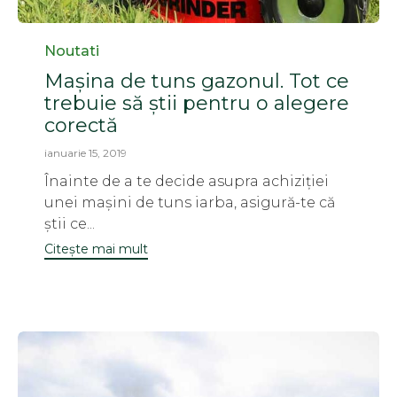
Category
Noutati
Mașina de tuns gazonul. Tot ce
trebuie să știi pentru o alegere
corectă
ianuarie 15, 2019
Înainte de a te decide asupra achiziției
unei mașini de tuns iarba, asigură-te că
știi ce...
Citește mai mult