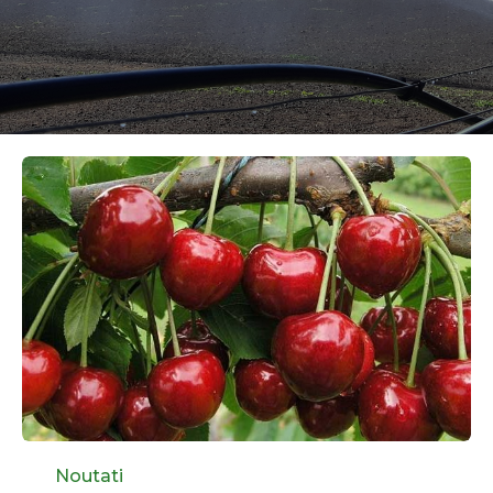
Category
Noutati