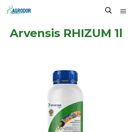

Skip
Arvensis RHIZUM 1l
to
content