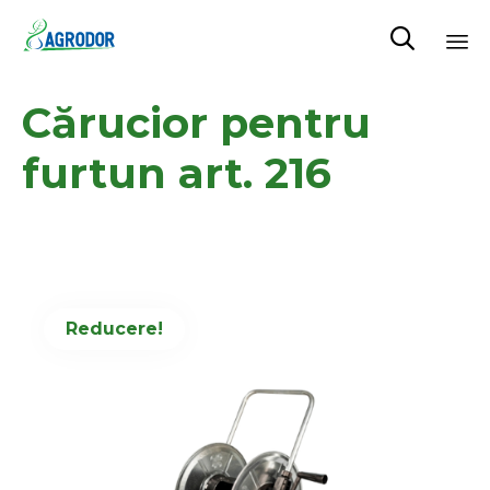

Skip
Cărucior pentru
to
content
furtun art. 216
Reducere!