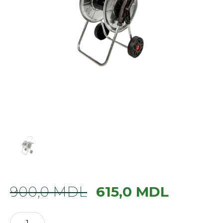
900,0
MDL
615,0
MDL
Cantitate