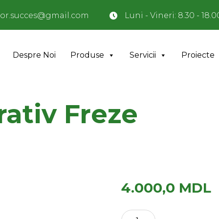
or.succes@gmail.com
Luni - Vineri: 8.30 - 18.0
Despre Noi
Produse
Servicii
Proiecte
ativ Freze
4.000,0
MDL
Cantitate