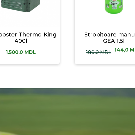
oster Thermo-King
Stropitoare manu
400l
GEA 1.5l
144,0
M
1.500,0
MDL
180,0
MDL