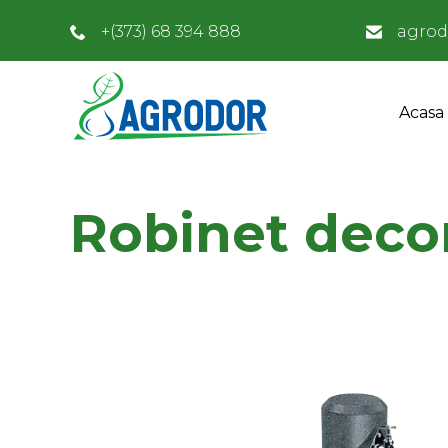
+(373) 68 394 888
agrod
Acasa
Robinet decor