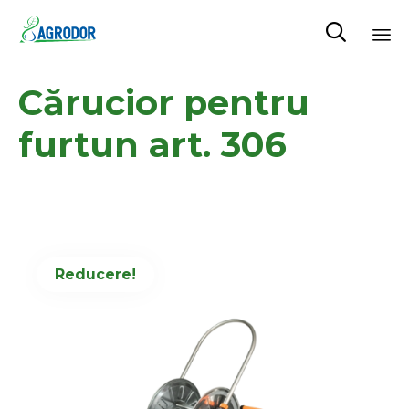

Skip
Cărucior pentru
to
content
furtun art. 306
Reducere!