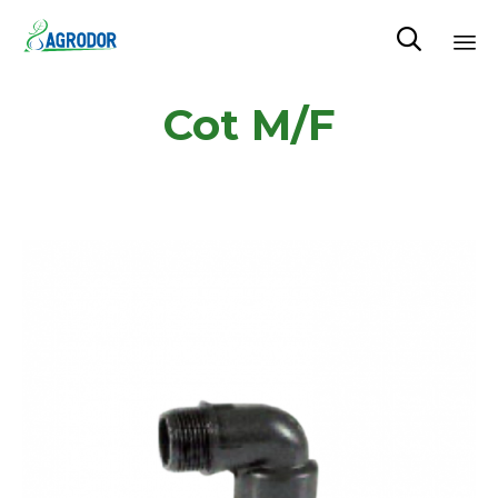

Skip
Cot M/F
to
content