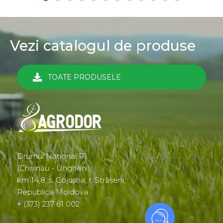
Vezi catalogul de produse
TOATE PRODUSELE
Drumul Național R1
(Chișinău - Ungheni),
km 14,8, s. Cojușna, r. Strășeni,
Republica Moldova.
+ (373) 237 61 002