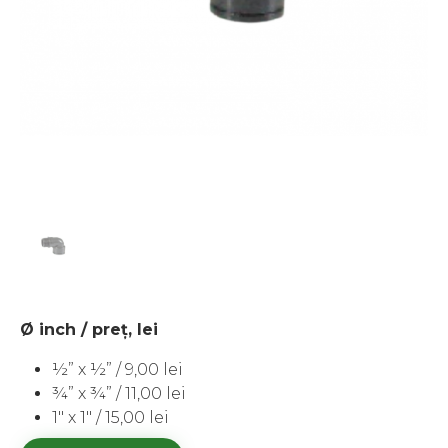
Ø inch / preţ, lei
½” x ½” / 9,00 lei
¾” x ¾” / 11,00 lei
1″ x 1″ / 15,00 lei