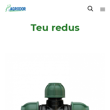

Skip
Teu redus
to
content