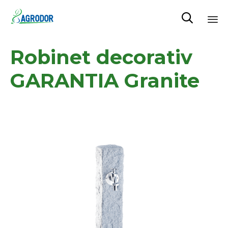

Skip
Robinet decorativ
to
content
GARANTIA Granite