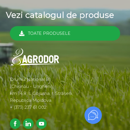
Vezi catalogul de produse
TOATE PRODUSELE
Drumul Național R1
(Chișinău - Ungheni),
km 14,8, s. Cojușna, r. Strășeni,
Republica Moldova.
+ (373) 237 61 002