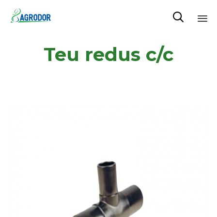

Skip
Teu redus c/c
to
content