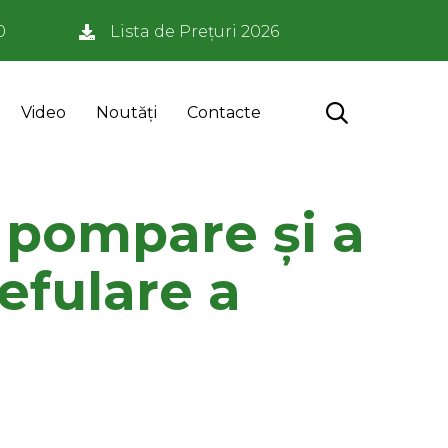
0
Lista de Prețuri 2026
Skip

Video
Noutăți
Contacte
to
content
 pompare și a
efulare a