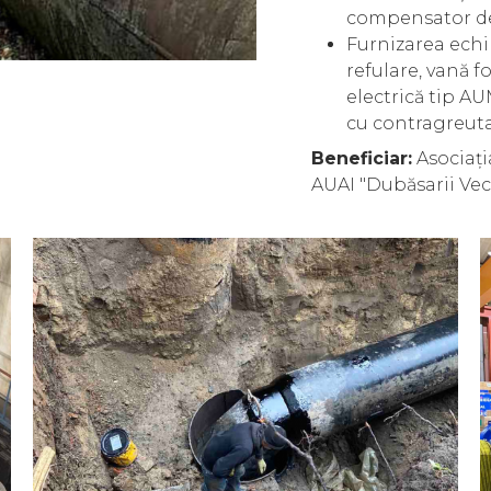
compensator de
Furnizarea echi
refulare, vană 
electrică tip A
cu contragreut
Beneficiar:
Asociați
AUAI "Dubăsarii Vec