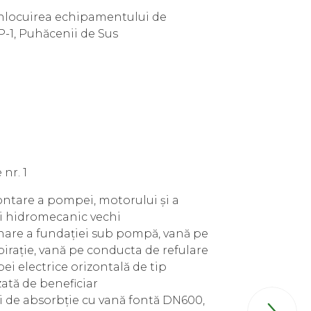
, înlocuirea echipamentului de
P-1, Puhăcenii de Sus
nr. 1
ntare a pompei, motorului și a
 hidromecanic vechi
nare a fundației sub pompă, vană pe
irație, vană pe conducta de refulare
 electrice orizontală de tip
zată de beneficiar
i de absorbție cu vană fontă DN600,