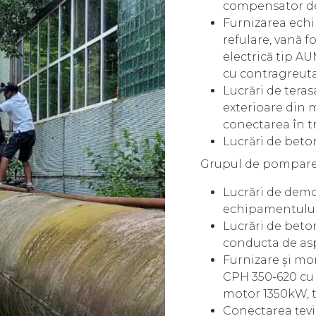
compensator de
Furnizarea echi
refulare, vană 
electrică tip A
cu contragreut
Lucrări de tera
exterioare din 
conectarea în 
Lucrări de beto
Grupul de pompare 
Lucrări de demo
echipamentului
Lucrări de beto
conducta de asp
Furnizare și mo
CPH 350-620 cu
motor 1350kW, 
Conectarea țevi