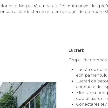
ilor pe talvergul râului Nistru, în limita prizei de apă
onson a conductei de refulare a stației de pompare S
Lucrări:
Grupul de pompare 
Lucrări de demo
echipamentului
Lucrări de beto
conducta de asp
Montarea pompei
dubluflux, furni
Conectarea țevi