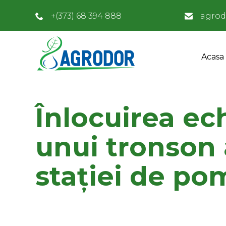
+(373) 68 394 888
agrod
Acasa
Înlocuirea ec
unui tronson 
stației de p