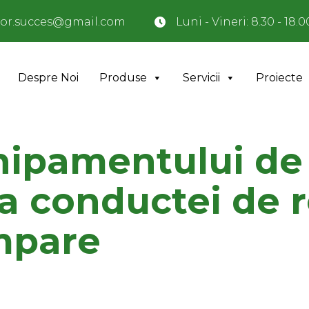
or.succes@gmail.com
Luni - Vineri: 8.30 - 18.0
Despre Noi
Produse
Servicii
Proiecte
hipamentului de
a conductei de r
ompare