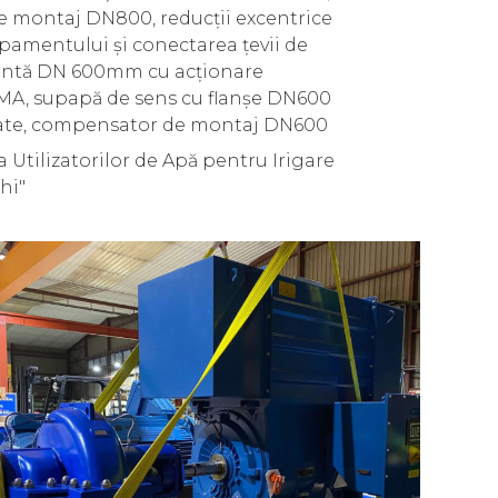
 montaj DN800, reducții excentrice
pamentului și conectarea țevii de
fontă DN 600mm cu acționare
UMA, supapă de sens cu flanșe DN600
ate, compensator de montaj DN600
a Utilizatorilor de Apă pentru Irigare
hi"