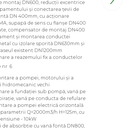

 montaj DN600, reducții excentrice
pamentului și conectarea țevii de
fontă DN 400mm, cu acționare
UMA, supapă de sens cu flanșe DN400
ate, compensator de montaj DN400
sament și montarea conductei
metal cu izolare sporită DN630mm și
traseul existent DN1200mm
nare a reazemului fix a conductelor
nr. 6
ntare a pompei, motorului și a
 hidromecanic vechi
nare a fundației sub pompă, vană pe
irație, vană pe conducta de refulare
ntare a pompei electrică orizontală
 parametrii Q=2000m3/h H=125m, cu
tensiune - 10kW
i de absorbție cu vană fontă DN800,